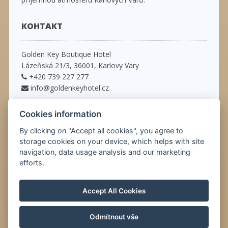
КОНТАКТ
Golden Key Boutique Hotel
Lázeňská 21/3, 36001, Karlovy Vary
+420 739 227 277
info@goldenkeyhotel.cz
ССЫЛКИ
Cookies information
By clicking on "Accept all cookies", you agree to
storage cookies on your device, which helps with site
информация о прибытии
navigation, data usage analysis and our marketing
efforts.
© Copyright 2026 | Все права защищены
Accept All Cookies
Odmítnout vše