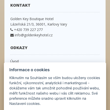
KONTAKT
Golden Key Boutique Hotel
Lázeňská 21/3, 36001, Karlovy Vary
+420 739 227 277
info@goldenkeyhotel.cz
ODKAZY
Úvod
Pokoje
Informace o cookies
Ceník
Obchodní podmínky
Kliknutím na Souhlasím se vším budou uloženy cookies
Kontakt
funkční, výkonnostní, analytické i marketingové -
dokážeme vám tak umožnit pohodlné používání webu,
Virtuální prohlídka
měřit funkčnost našeho webu i vás cílit reklamou. Své
Informace o příjezdu
preference můžete snadno upravit kliknutím na
Nastavení cookies.