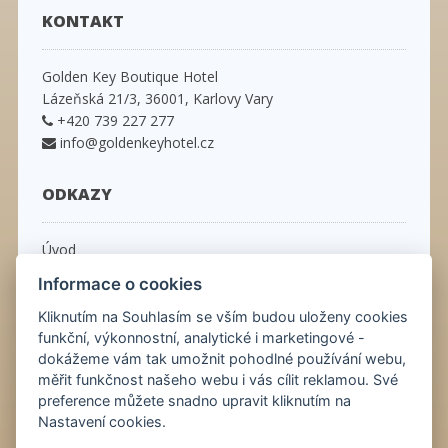
KONTAKT
Golden Key Boutique Hotel
Lázeňská 21/3, 36001, Karlovy Vary
+420 739 227 277
info@goldenkeyhotel.cz
ODKAZY
Úvod
Pokoje
Informace o cookies
Ceník
Obchodní podmínky
Kliknutím na Souhlasím se vším budou uloženy cookies
Kontakt
funkční, výkonnostní, analytické i marketingové -
dokážeme vám tak umožnit pohodlné používání webu,
Virtuální prohlídka
měřit funkčnost našeho webu i vás cílit reklamou. Své
Informace o příjezdu
preference můžete snadno upravit kliknutím na
Nastavení cookies.